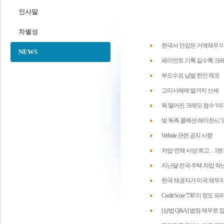
인사말
차별성
한국서 안갚은 거액채무 
NEWS
페이먼트 기록 길수록 크
부도수표 남발 한인 체포
고리사채에 알거지 신세
뚝 떨어진 크레딧 점수 '이
빚 독촉 콜렉션 에이전시 '도
Website 관련 공지 사항
차압·연체 사상 최고…1분기 
지난달 전국 주택 차압 작년
한국 채권자가 미국 채무자
Credit Score '730' 이
[상법 Q&A] 법정 채무로 