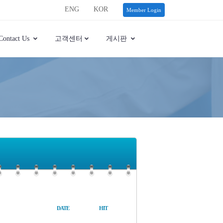
ENG
KOR
Member Login
Contact Us
고객센터
게시판
DATE
HIT